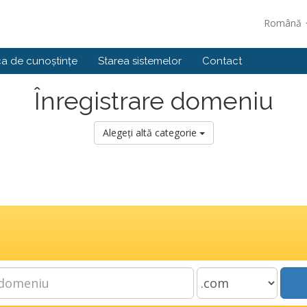
Română
ca de cunoștințe
Starea sistemelor
Contact
Înregistrare domeniu
Alegeți altă categorie