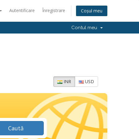
Autentificare
Înregistrare
Coșul meu
Contul meu
INR
USD
Caută