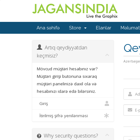
Ana səhifə
Store
Elanlar
Məlumat
Qe
Artıq qeydiyyatdan
keçmisiz?
Azerbaija
Mövcud müştəri hesabınız var?
Müştəri girişi butonuna sıxaraq
müştəri panelinizə daxil ola və
hesabınızı idarə edə bilərsiniz.
Giriş
İtirilmiş şifrə yenilənməsi
Why security questions?