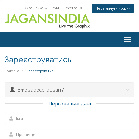
Українська
Вхід
Реєстрація
Переглянути кошик
Togg
navig
Зареєструватись
Головна
Зареєструватись
Вже зареєстровані?
Персональні дані